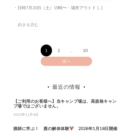
・日時7月20日（土）19時〜・場所アウトド […]
続きを読む
投
1
2
…
10
稿
次へ
の
ペ
最近の情報
ー
【ご利用のお客様へ】当キャンプ場は、高規格キャン
ジ
プ場ではございません。
2023年11月4日
送
り
猟師に学ぶ！ 鹿の解体体験
2026年1月18日開催