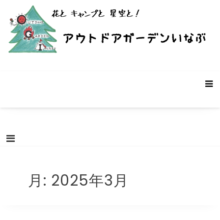
コ
ン
テ
ン
ツ
へ
ス
アウトドアガーデンいなぶ – 愛知県
愛知県豊田市稲武町にあるバーベキュー・キャンプ場です。遊休
キ
農地・遊休ビニールハウスを使った個性的なキャンプ場です。お
豊田市稲武町のキャンプ場
ッ
客様の声と共に成長していく前途有望(?)なキャンプ場です。「こ
プ
んなキャンプ場があったらいいな！」を募集中。
月:
2025年3月