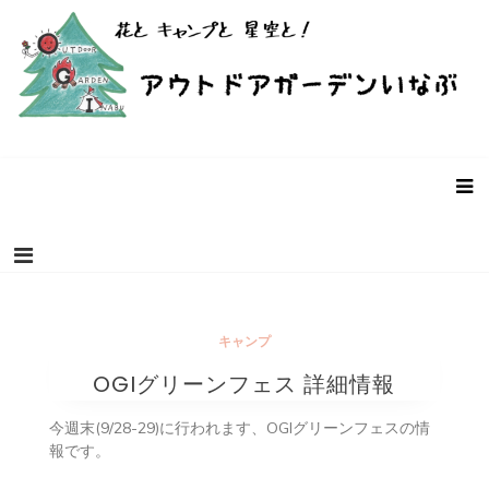
コ
ン
テ
ン
ツ
へ
ス
アウトドアガーデンいなぶ – 愛知県
愛知県豊田市稲武町にあるバーベキュー・キャンプ場です。遊休
キ
農地・遊休ビニールハウスを使った個性的なキャンプ場です。お
豊田市稲武町のキャンプ場
ッ
客様の声と共に成長していく前途有望(?)なキャンプ場です。「こ
プ
んなキャンプ場があったらいいな！」を募集中。
キャンプ
OGIグリーンフェス 詳細情報
今週末(9/28-29)に行われます、OGIグリーンフェスの情
報です。