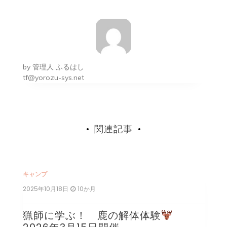
ナ
ビ
ゲ
ー
by
管理人 ふるはし
シ
tf@yorozu-sys.net
ョ
ン
関連記事
キャンプ
キ
2025年10月18日
10か月
2
猟師に学ぶ！ 鹿の解体体験