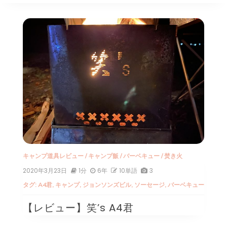
キャンプ道具レビュー
/
キャンプ飯
/
バーベキュー
/
焚き火
2020年3月23日
1分
6年
10単語
3
タグ:
A4君
,
キャンプ
,
ジョンソンズビル
,
ソーセージ
,
バーベキュー
【レビュー】笑’s A4君