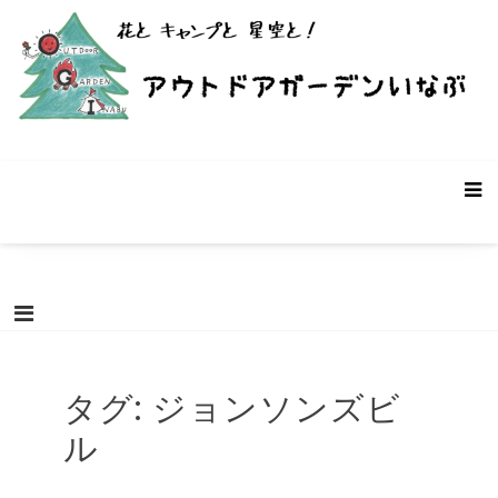
コ
ン
テ
ン
ツ
へ
ス
アウトドアガーデンいなぶ – 愛知県
愛知県豊田市稲武町にあるバーベキュー・キャンプ場です。遊休
キ
農地・遊休ビニールハウスを使った個性的なキャンプ場です。お
豊田市稲武町のキャンプ場
ッ
客様の声と共に成長していく前途有望(?)なキャンプ場です。「こ
プ
んなキャンプ場があったらいいな！」を募集中。
タグ:
ジョンソンズビ
ル