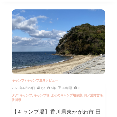
キャンプ
/
キャンプ道具レビュー
2020年4月20日
1分
6年
30単語
8
タグ:
キャンプ
,
キャンプ場
,
よそのキャンプ場偵察
,
田ノ浦野営場
,
香川県
【キャンプ場】香川県東かがわ市 田