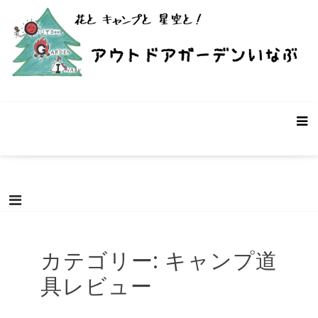
コ
ン
テ
ン
ツ
へ
ス
アウトドアガーデンいなぶ – 愛知県
愛知県豊田市稲武町にあるバーベキュー・キャンプ場です。遊休
キ
農地・遊休ビニールハウスを使った個性的なキャンプ場です。お
豊田市稲武町のキャンプ場
ッ
客様の声と共に成長していく前途有望(?)なキャンプ場です。「こ
プ
んなキャンプ場があったらいいな！」を募集中。
カテゴリー:
キャンプ道
具レビュー