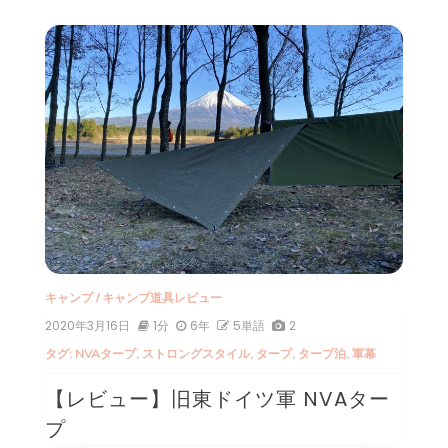
キャンプ
/
キャンプ道具レビュー
2020年3月16日
1分
6年
5単語
2
タグ:
NVAタープ
,
ストロングスタイル
,
タープ
,
タープ泊
,
軍幕
【レビュー】旧東ドイツ軍 NVAター
プ