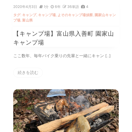
2020年4月3日
1分
6年
36単語
4
タグ:
キャンプ
,
キャンプ場
,
よそのキャンプ場偵察
,
園家山キャン
プ場
,
富山県
【キャンプ場】富山県入善町 園家山
キャンプ場
ここ数年、毎年バイク乗りの先輩と一緒にキャン […]
続きを読む