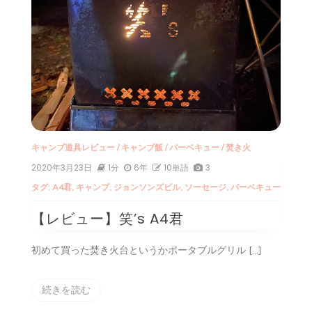
キャンプ道具レビュー
/
キャンプ飯
/
バーベキュー
/
焚き火
2020年3月23日
1分
6年
10単語
3
タグ:
A4君
,
キャンプ
,
ジョンソンズビル
,
ソーセージ
,
バーベキュー
【レビュー】笑’s A4君
初めて買った焚き火台というかポータブルグリル […]
続きを読む