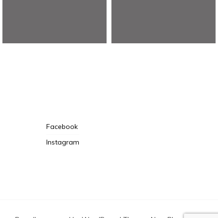
アウトドアガーデンいなぶ
– 愛知県豊田市稲武町のキ
ャンプ場
Facebook
Instagram