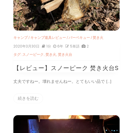
キャンプ
/
キャンプ道具レビュー
/
バーベキュー
/
焚き火
2020年3月30日
1分
6年
5単語
2
タグ:
スノーピーク
,
焚き火
,
焚き火台
【レビュー】スノーピーク 焚き火台S
丈夫ですねー。壊れませんねー。とてもいい品で […]
続きを読む