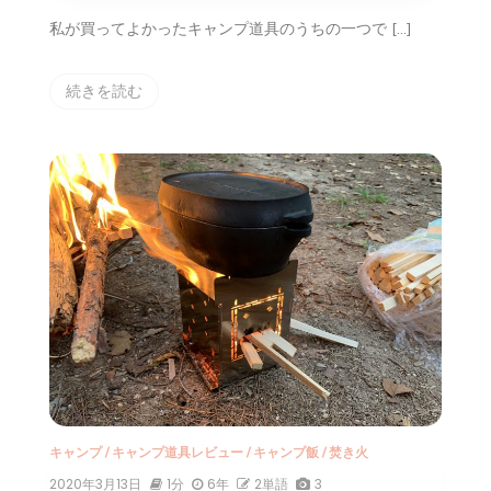
私が買ってよかったキャンプ道具のうちの一つで […]
続きを読む
キャンプ
/
キャンプ道具レビュー
/
キャンプ飯
/
焚き火
2020年3月13日
1分
6年
2単語
3