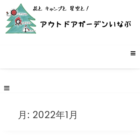
コ
ン
テ
ン
ツ
へ
ス
アウトドアガーデンいなぶ – 愛知県
愛知県豊田市稲武町にあるバーベキュー・キャンプ場です。遊休
キ
農地・遊休ビニールハウスを使った個性的なキャンプ場です。お
豊田市稲武町のキャンプ場
ッ
客様の声と共に成長していく前途有望(?)なキャンプ場です。「こ
プ
んなキャンプ場があったらいいな！」を募集中。
月:
2022年1月