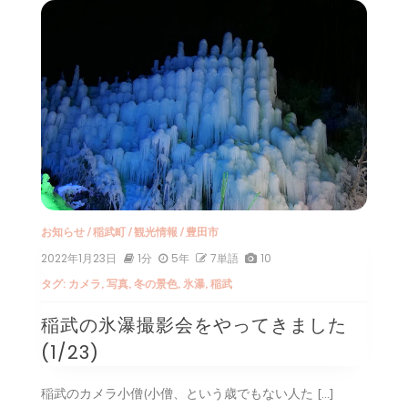
お知らせ
/
稲武町
/
観光情報
/
豊田市
2022年1月23日
1分
5年
7単語
10
タグ:
カメラ
,
写真
,
冬の景色
,
氷瀑
,
稲武
稲武の氷瀑撮影会をやってきました
(1/23)
稲武のカメラ小僧(小僧、という歳でもない人た […]