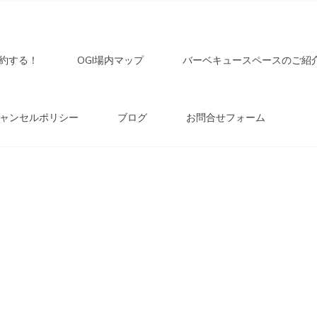
トドア
いく前途有望(?)なキャンプ場です。「
を募集中。
約する！
OGI場内マップ
バーベキュースペースのご紹
ぶ –
ャンセルポリシー
ブログ
お問合せフォーム
市稲武