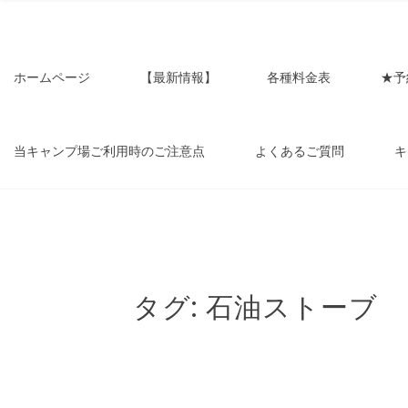
アウ
プ場です。お客様の声と共に成長して
ホームページ
【最新情報】
各種料金表
★予
ンいな
当キャンプ場ご利用時のご注意点
よくあるご質問
キ
豊田
タグ:
石油ストーブ