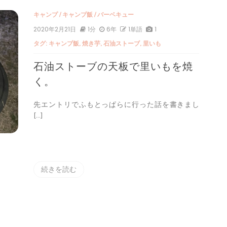
ャンプ
キャンプ
/
キャンプ飯
/
バーベキュー
2020年2月21日
1分
6年
1単語
1
タグ:
キャンプ飯
,
焼き芋
,
石油ストーブ
,
里いも
石油ストーブの天板で里いもを焼
く。
先エントリでふもとっぱらに行った話を書きまし
[…]
続きを読む