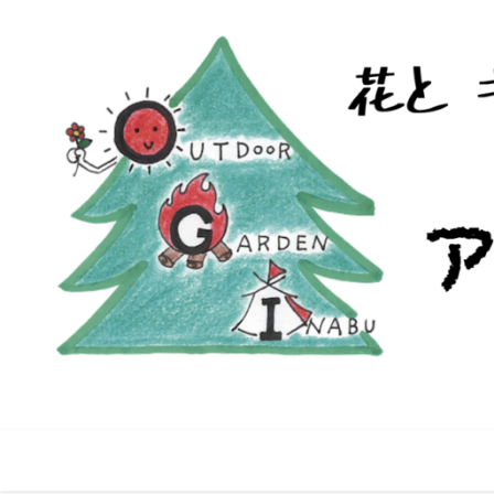
コ
ン
テ
ン
ツ
へ
ス
キ
ッ
プ
愛知県豊田市稲武町にあるバーベキュ