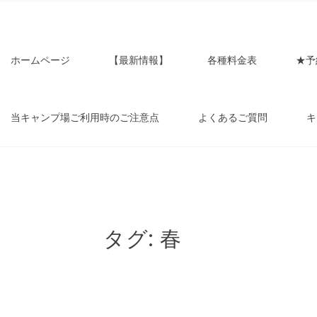
アウ
プ場です。お客様の声と共に成長して
ホームページ
【最新情報】
各種料金表
★予
ンいな
当キャンプ場ご利用時のご注意点
よくあるご質問
キ
豊田
タグ:
春