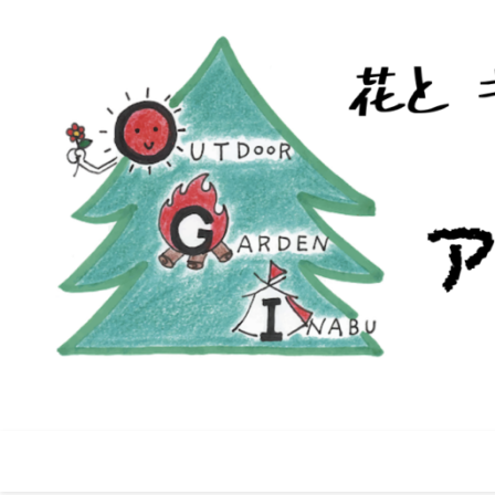
コ
ン
テ
ン
ツ
へ
ス
キ
ッ
プ
愛知県豊田市稲武町にあるバーベキュ