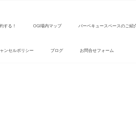
トドア
いく前途有望(?)なキャンプ場です。「
を募集中。
約する！
OGI場内マップ
バーベキュースペースのご紹
ぶ –
ャンセルポリシー
ブログ
お問合せフォーム
市稲武