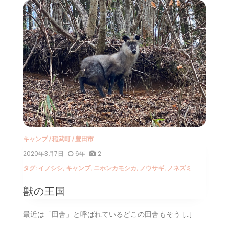
キャンプ
/
稲武町
/
豊田市
2020年3月7日
6年
2
タグ:
イノシシ
,
キャンプ
,
ニホンカモシカ
,
ノウサギ
,
ノネズミ
獣の王国
最近は「田舎」と呼ばれているどこの田舎もそう […]