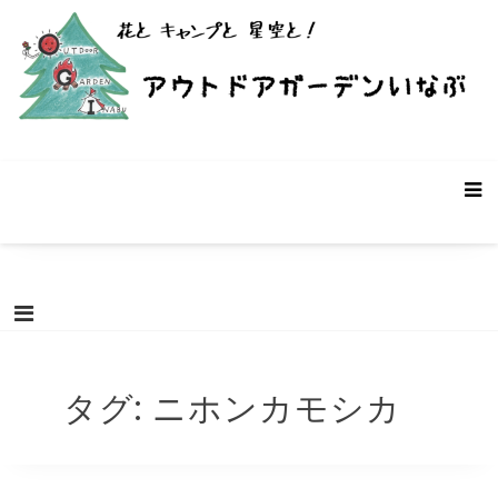
コ
ン
テ
ン
ツ
へ
ス
アウトドアガーデンいなぶ – 愛知県
愛知県豊田市稲武町にあるバーベキュー・キャンプ場です。遊休
キ
農地・遊休ビニールハウスを使った個性的なキャンプ場です。お
豊田市稲武町のキャンプ場
ッ
客様の声と共に成長していく前途有望(?)なキャンプ場です。「こ
プ
んなキャンプ場があったらいいな！」を募集中。
タグ:
ニホンカモシカ